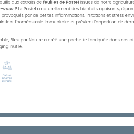
uille aux extraits de
feuilles de Pastel
issues de notre agricultur
z-vous
?
Le Pastel a naturellement des bienfaits apaisants, réparat
 provoqués par de petites inflammations, irritations et stress en
 maintient l'homéostasie immunitaire et prévient l'apparition de de
le, Bleu par Nature a créé une pochette fabriquée dans nos atelie
ing inutile.