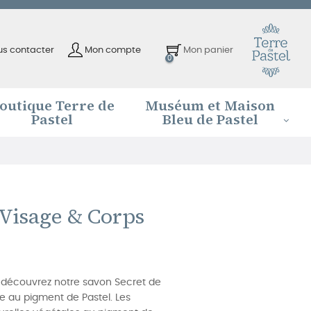
us contacter
Mon compte
Mon panier
0
outique Terre de
Muséum et Maison
Pastel
Bleu de Pastel
Visage & Corps
l, découvrez notre savon Secret de
ée au pigment de Pastel. Les