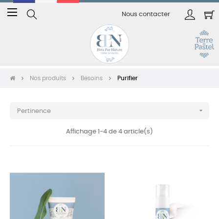
Basculer
☰
Nous contacter
la
navigation
Nos produits
Besoins
Purifier

Pertinence
Affichage 1-4 de 4 article(s)