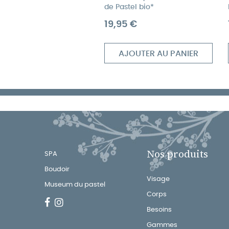
de Pastel bio*
Prix
19,95 €
AJOUTER AU PANIER
Nos produits
SPA
Boudoir
Visage
Museum du pastel
Corps
Besoins
Gammes