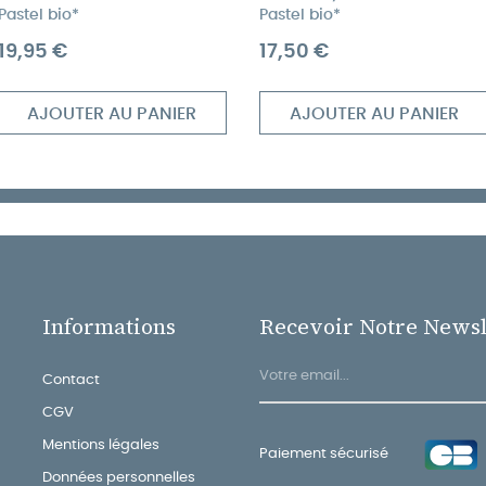
Pastel bio*
Pastel bio*
Prix
Prix
19,95 €
17,50 €
AJOUTER AU PANIER
AJOUTER AU PANIER
Informations
Recevoir Notre Newsl
Contact
CGV
Mentions légales
Paiement sécurisé
Données personnelles