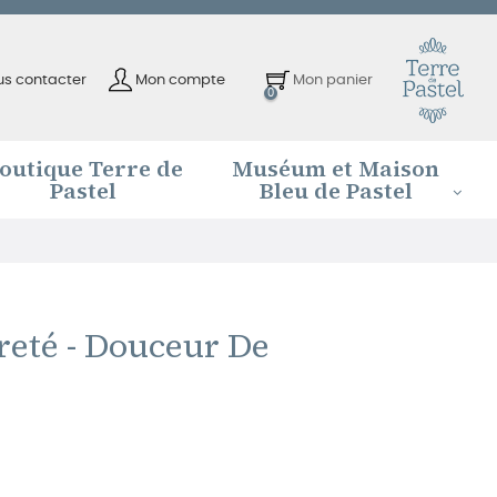
us contacter
Mon compte
Mon panier
0
outique Terre de
Muséum et Maison
Pastel
Bleu de Pastel
eté - Douceur De