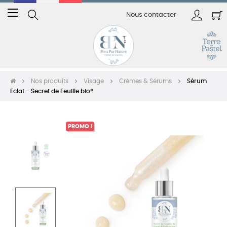
Basculer
☰
Nous contacter
la
navigation
Nos produits
Visage
Crèmes & Sérums
Sérum
Eclat - Secret de Feuille bio*
PROMO !