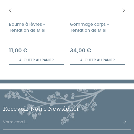
‹
›
Baume à lèvres -
Gommage corps -
C
Tentation de Miel
Tentation de Miel
Prix
Prix
P
11,00 €
34,00 €
4
AJOUTER AU PANIER
AJOUTER AU PANIER
Recevoir Notre Newsletter